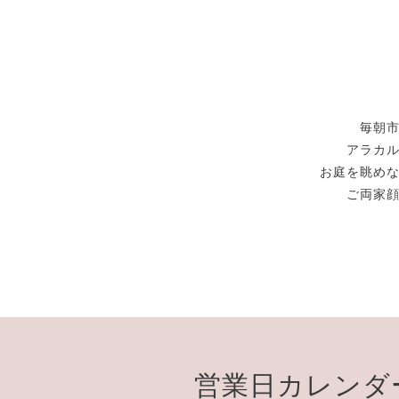
毎朝
アラカ
お庭を眺め
ご両家
営業日カレンダ