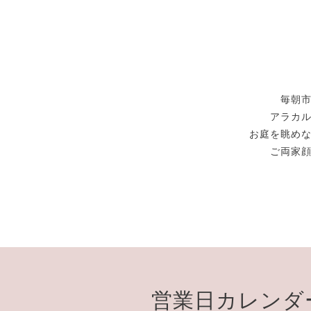
毎朝
アラカ
お庭を眺め
ご両家
営業日カレンダ