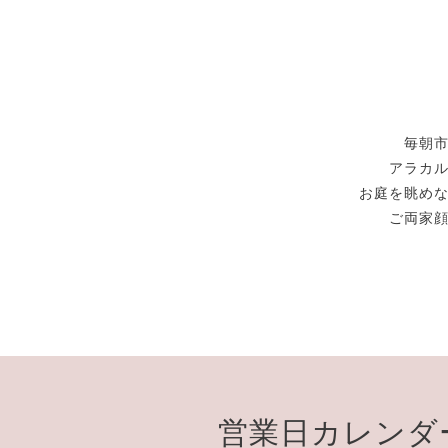
毎朝
アラカ
お庭を眺め
ご両家
営業日カレンダ