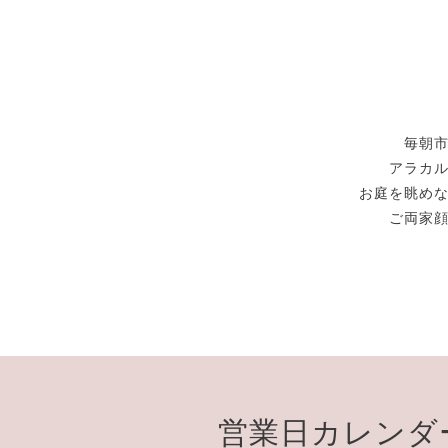
毎朝
アラカ
お庭を眺め
ご両家
営業日カレンダ