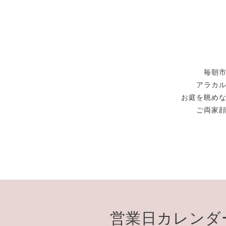
毎朝
アラカ
お庭を眺め
ご両家
営業日カレンダ